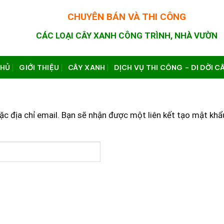
CHUYÊN BÁN VÀ THI CÔNG
CÁC LOẠI CÂY XANH CÔNG TRÌNH, NHÀ VƯỜN
CHỦ
GIỚI THIỆU
CÂY XANH
DỊCH VỤ THI CÔNG – DI DỜI C
c địa chỉ email. Bạn sẽ nhận được một liên kết tạo mật khẩ