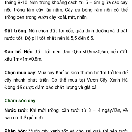
tháng 8-10. Nên trồng khoảng cách từ 5 – 6m giữa các cây
nếu trồng làm cây lâu năm. Cây ưa bóng râm nên có thể
trồng xen trong vườn cây xoài, mít, nhãn,…
Đất trồng:
Nên chọn đất tơi xốp, giàu dinh dưỡng và thoát
nước tốt. Độ pH tốt nhất nên là 5,5 đến 6,5.
Đào hố: Nếu
đất tốt nên đào 0,6m×0,6m×0,6m, nếu đất
xấu 1m×1m×0,8m.
Chọn mua cây:
Mua cây Khế có kích thước từ 1m trở lên để
cây nhanh phát triển. Có thể mua tại Vườn Cây Xanh Hà
Đông để được đảm bảo chất lượng và giá cả.
Chăm sóc cây:
Nước tưới:
Khi mới trồng, cần tưới từ 3 – 4 ngày/lần, về
sau có thể giảm đi
Phân bón:
Muốn cây xanh tốt và cho sai quả thì nên tưới