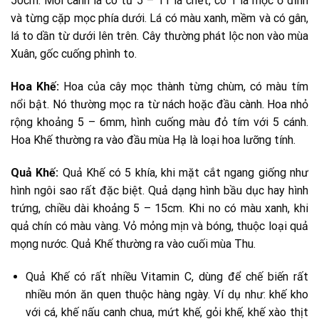
50cm. Mỗi cành lá có từ 5 – 11 lá chét, có 1 lá mọc ở đỉnh
và từng cặp mọc phía dưới. Lá có màu xanh, mềm và có gân,
lá to dần từ dưới lên trên. Cây thường phát lộc non vào mùa
Xuân, gốc cuống phình to.
Hoa Khế:
Hoa của cây mọc thành từng chùm, có màu tím
nổi bật. Nó thường mọc ra từ nách hoặc đầu cành. Hoa nhỏ
rộng khoảng 5 – 6mm, hình cuống màu đỏ tím với 5 cánh.
Hoa Khế thường ra vào đầu mùa Hạ là loại hoa lưỡng tính.
Quả Khế:
Quả Khế có 5 khía, khi mặt cắt ngang giống như
hình ngôi sao rất đặc biệt. Quả dạng hình bầu dục hay hình
trứng, chiều dài khoảng 5 – 15cm. Khi no có màu xanh, khi
quả chín có màu vàng. Vỏ mỏng mịn và bóng, thuộc loại quả
mọng nước. Quả Khế thường ra vào cuối mùa Thu.
Quả Khế có rất nhiều Vitamin C, dùng để chế biến rất
nhiều món ăn quen thuộc hàng ngày. Ví dụ như: khế kho
với cá, khế nấu canh chua, mứt khế, gỏi khế, khế xào thịt