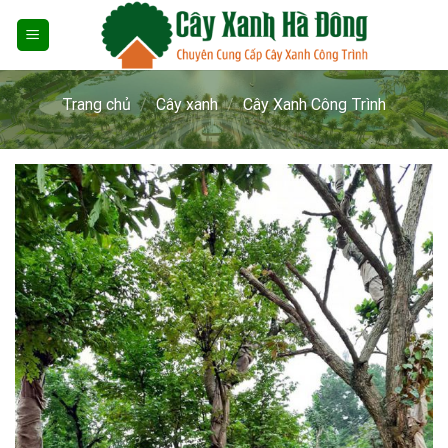
Skip
to
content
Trang chủ
/
Cây xanh
/
Cây Xanh Công Trình