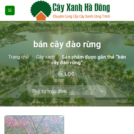
Skip
to
content
bán cây đào rừng
Trang chủ
/
Cây xanh
/
Sản phẩm được gắn thẻ “bán
cây đào rừng”
LỌC