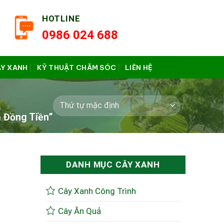
HOTLINE
0986 024 688
ÂY XANH
KỸ THUẬT CHĂM SÓC
LIÊN HỆ
 Đồng Tiền”
DANH MỤC CÂY XANH
Cây Xanh Công Trình
Cây Ăn Quả