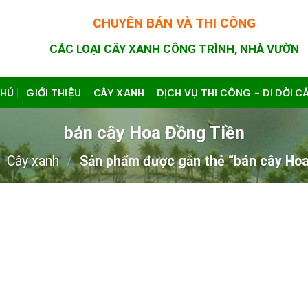
CHUYÊN BÁN VÀ THI CÔNG
CÁC LOẠI CÂY XANH CÔNG TRÌNH, NHÀ VƯỜN
CHỦ
GIỚI THIỆU
CÂY XANH
DỊCH VỤ THI CÔNG – DI DỜI C
bán cây Hoa Đồng Tiền
Cây xanh
/
Sản phẩm được gắn thẻ “bán cây Hoa