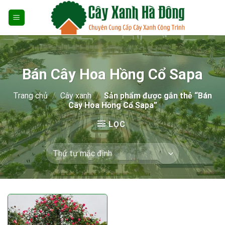
Skip
to
content
Bán Cây Hoa Hồng Cổ Sapa
Trang chủ
/
Cây xanh
/
Sản phẩm được gắn thẻ “Bán
Cây Hoa Hồng Cổ Sapa”
LỌC