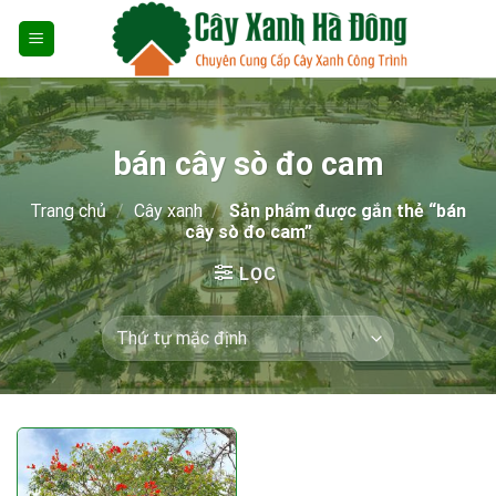
Skip
to
content
bán cây sò đo cam
Trang chủ
/
Cây xanh
/
Sản phẩm được gắn thẻ “bán
cây sò đo cam”
LỌC