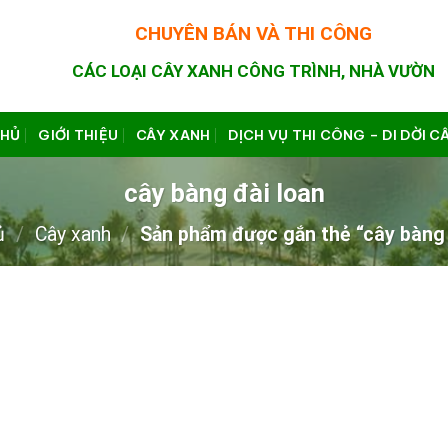
CHUYÊN BÁN VÀ THI CÔNG
CÁC LOẠI CÂY XANH CÔNG TRÌNH, NHÀ VƯỜN
CHỦ
GIỚI THIỆU
CÂY XANH
DỊCH VỤ THI CÔNG – DI DỜI C
cây bàng đài loan
ủ
/
Cây xanh
/
Sản phẩm được gắn thẻ “cây bàng 