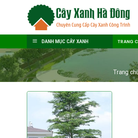
Skip
to
content
DANH MỤC CÂY XANH
TRANG 
Trang ch