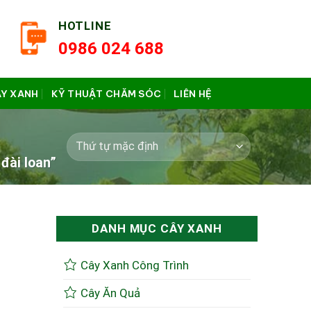
HOTLINE
0986 024 688
ÂY XANH
KỸ THUẬT CHĂM SÓC
LIÊN HỆ
đài loan”
DANH MỤC CÂY XANH
Cây Xanh Công Trình
Cây Ăn Quả