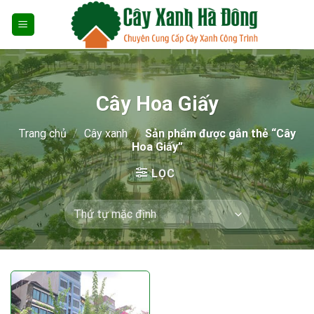
Skip
to
content
Cây Hoa Giấy
Trang chủ
/
Cây xanh
/
Sản phẩm được gắn thẻ “Cây
Hoa Giấy”
LỌC