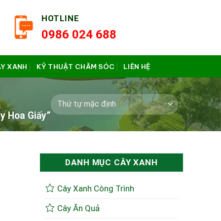
HOTLINE
0986 024 688
ÂY XANH
KỸ THUẬT CHĂM SÓC
LIÊN HỆ
y Hoa Giấy”
DANH MỤC CÂY XANH
Cây Xanh Công Trình
Cây Ăn Quả