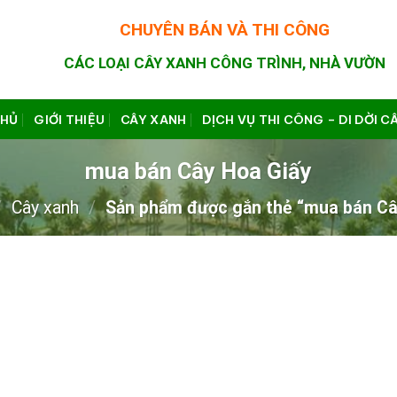
CHUYÊN BÁN VÀ THI CÔNG
CÁC LOẠI CÂY XANH CÔNG TRÌNH, NHÀ VƯỜN
CHỦ
GIỚI THIỆU
CÂY XANH
DỊCH VỤ THI CÔNG – DI DỜI C
mua bán Cây Hoa Giấy
/
Cây xanh
/
Sản phẩm được gắn thẻ “mua bán Câ