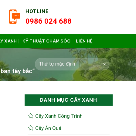
HOTLINE
0986 024 688
ÂY XANH
KỸ THUẬT CHĂM SÓC
LIÊN HỆ
ban tây bắc”
DANH MỤC CÂY XANH
Cây Xanh Công Trình
Cây Ăn Quả