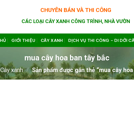
CHUYÊN BÁN VÀ THI CÔNG
CÁC LOẠI CÂY XANH CÔNG TRÌNH, NHÀ VƯỜN
CHỦ
GIỚI THIỆU
CÂY XANH
DỊCH VỤ THI CÔNG – DI DỜI C
mua cây hoa ban tây bắc
Cây xanh
/
Sản phẩm được gắn thẻ “mua cây hoa 