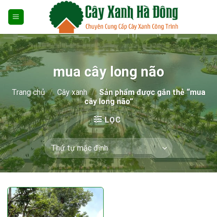
Skip
to
content
mua cây long não
Trang chủ
/
Cây xanh
/
Sản phẩm được gắn thẻ “mua
cây long não”
LỌC