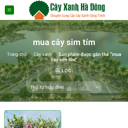
Skip
to
content
mua cây sim tím
Trang chủ
/
Cây xanh
/
Sản phẩm được gắn thẻ “mua
cây sim tím”
LỌC