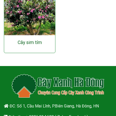
Cây sim tím
ĐC: Số 1, Cầu Mai Lĩnh, P.Biên Giang, Hà Đông, HN