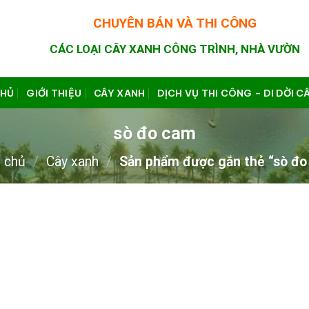
CHUYÊN BÁN VÀ THI CÔNG
CÁC LOẠI CÂY XANH CÔNG TRÌNH, NHÀ VƯỜN
CHỦ
GIỚI THIỆU
CÂY XANH
DỊCH VỤ THI CÔNG – DI DỜI C
sò đo cam
 chủ
/
Cây xanh
/
Sản phẩm được gắn thẻ “sò đo