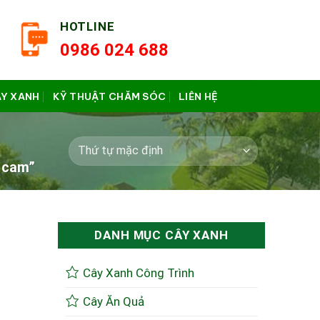
HOTLINE
0986 024 688
ÂY XANH
KỸ THUẬT CHĂM SÓC
LIÊN HỆ
 cam”
DANH MỤC CÂY XANH
Cây Xanh Công Trình
Cây Ăn Quả