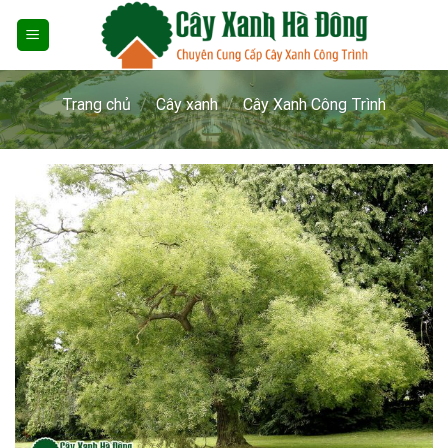
Skip
to
content
Trang chủ
/
Cây xanh
/
Cây Xanh Công Trình