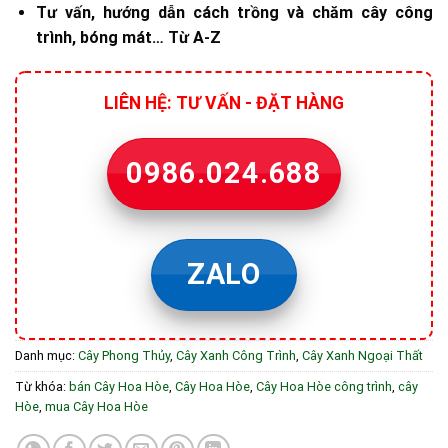
Tư vấn, hướng dẫn cách trồng và chăm cây công
trình, bóng mát… Từ A-Z
LIÊN HỆ: TƯ VẤN - ĐẶT HÀNG
0986.024.688
ZALO
Danh mục:
Cây Phong Thủy
,
Cây Xanh Công Trình
,
Cây Xanh Ngoại Thất
Từ khóa:
bán Cây Hoa Hòe
,
Cây Hoa Hòe
,
Cây Hoa Hòe công trình
,
cây
Hòe
,
mua Cây Hoa Hòe