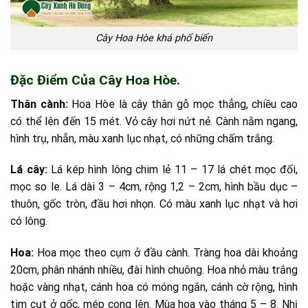
Cây Hoa Hòe khá phổ biến
Đặc Điểm Của Cây Hoa Hòe.
Thân cành:
Hoa Hòe là cây thân gỗ mọc thẳng, chiều cao
có thể lên đến 15 mét. Vỏ cây hơi nứt nẻ. Cành nằm ngang,
hình trụ, nhẵn, màu xanh lục nhạt, có những chấm trắng.
Lá cây:
Lá kép hình lông chim lẻ 11 – 17 lá chét mọc đối,
mọc so le. Lá dài 3 – 4cm, rộng 1,2 – 2cm, hình bầu dục –
thuôn, gốc tròn, đầu hơi nhọn. Có màu xanh lục nhạt và hơi
có lông.
Hoa:
Hoa mọc theo cụm ở đầu cành. Tràng hoa dài khoảng
20cm, phân nhánh nhiều, đài hình chuông. Hoa nhỏ màu trắng
hoặc vàng nhạt, cánh hoa có móng ngắn, cánh cờ rộng, hình
tim cụt ở gốc, mép cong lên. Mùa hoa vào tháng 5 – 8. Nhị