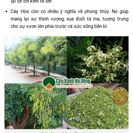
lại lợi ích kinh tế lớn
Cây Hòe còn có nhiều ý nghĩa về phong thủy. Nó giúp
mang lại sự thịnh vượng, xua đuổi tà ma, tượng trưng
cho sự vươn lên phía trước và sức sống bền bỉ