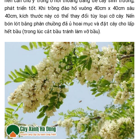
nên cần chú ý trồng ở nơi thoáng đãng để cây sinh trưởng,
phát triển tốt. Khi trồng đào hố vuông 40cm x 40cm sâu
40cm, kích thước này có thể thay đổi tùy loại cỡ cây. Nến
bón lót bằng phân chuồng đã ủ hoai mục và đặt cây cho lấp
hết bầu (trong lúc cắt bầu tránh làm vỡ bầu).