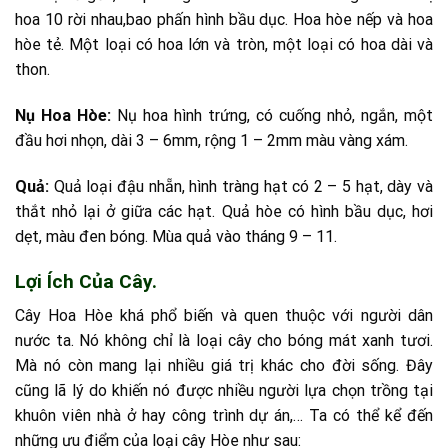
hoa 10 rời nhau,bao phấn hình bầu dục. Hoa hòe nếp và hoa
hòe tẻ. Một loại có hoa lớn và tròn, một loại có hoa dài và
thon.
Nụ Hoa Hòe:
Nụ hoa hình trứng, có cuống nhỏ, ngắn, một
đầu hơi nhọn, dài 3 – 6mm, rộng 1 – 2mm màu vàng xám.
Quả:
Quả loại đậu nhẵn, hình tràng hạt có 2 – 5 hạt, dày và
thắt nhỏ lại ở giữa các hạt. Quả hòe có hình bầu dục, hơi
dẹt, màu đen bóng. Mùa quả vào tháng 9 – 11.
Lợi Ích Của Cây.
Cây Hoa Hòe khá phổ biến và quen thuộc với người dân
nước ta. Nó không chỉ là loại cây cho bóng mát xanh tươi.
Mà nó còn mang lại nhiều giá trị khác cho đời sống. Đây
cũng lã lý do khiến nó được nhiều người lựa chọn trồng tại
khuôn viên nhà ở hay công trình dự án,… Ta có thể kể đến
những ưu điểm của loại cây Hòe như sau: