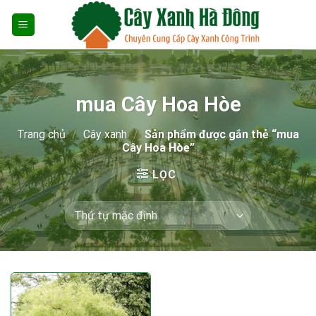
Skip
to
content
mua Cây Hoa Hòe
Trang chủ
/
Cây xanh
/
Sản phẩm được gắn thẻ “mua
Cây Hoa Hòe”
LỌC